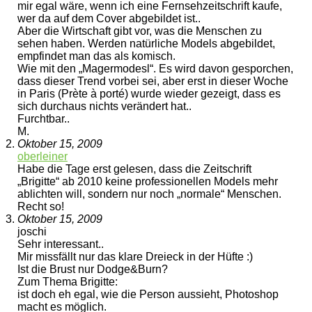
mir egal wäre, wenn ich eine Fernsehzeitschrift kaufe,
wer da auf dem Cover abgebildet ist..
Aber die Wirtschaft gibt vor, was die Menschen zu
sehen haben. Werden natürliche Models abgebildet,
empfindet man das als komisch.
Wie mit den „Magermodesl“. Es wird davon gesporchen,
dass dieser Trend vorbei sei, aber erst in dieser Woche
in Paris (Prète à porté) wurde wieder gezeigt, dass es
sich durchaus nichts verändert hat..
Furchtbar..
M.
Oktober 15, 2009
oberleiner
Habe die Tage erst gelesen, dass die Zeitschrift
„Brigitte“ ab 2010 keine professionellen Models mehr
ablichten will, sondern nur noch „normale“ Menschen.
Recht so!
Oktober 15, 2009
joschi
Sehr interessant..
Mir missfällt nur das klare Dreieck in der Hüfte :)
Ist die Brust nur Dodge&Burn?
Zum Thema Brigitte:
ist doch eh egal, wie die Person aussieht, Photoshop
macht es möglich.