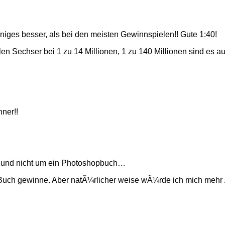
iges besser, als bei den meisten Gewinnspielen!! Gute 1:40!
en Sechser bei 1 zu 14 Millionen, 1 zu 140 Millionen sind es a
ner!!
 und nicht um ein Photoshopbuch…
s Buch gewinne. Aber natÃ¼rlicher weise wÃ¼rde ich mich mehr 