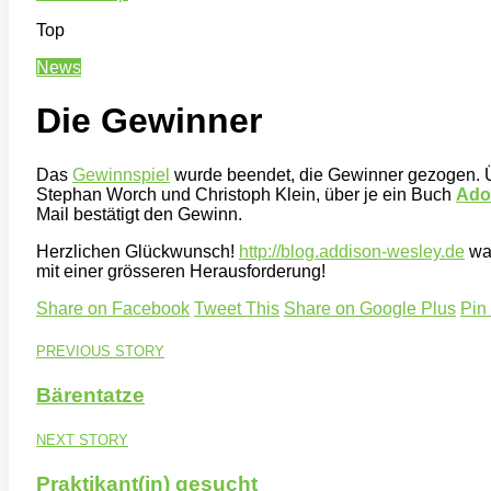
Top
News
Die Gewinner
Das
Gewinnspiel
wurde beendet, die Gewinner gezogen. 
Stephan Worch und Christoph Klein, über je ein Buch
Ado
Mail bestätigt den Gewinn.
Herzlichen Glückwunsch!
http://blog.addison-wesley.de
war
mit einer grösseren Herausforderung!
Share on Facebook
Tweet This
Share on Google Plus
Pin
PREVIOUS STORY
Bärentatze
NEXT STORY
Praktikant(in) gesucht