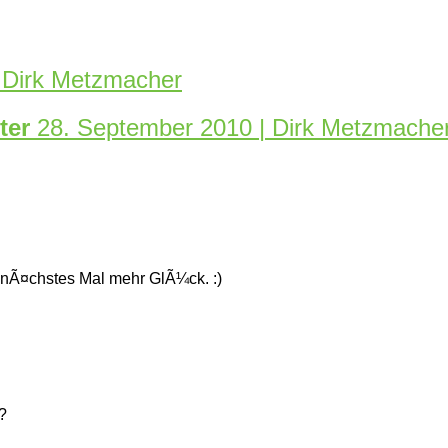
| Dirk Metzmacher
lter
28. September 2010 | Dirk Metzmache
 nÃ¤chstes Mal mehr GlÃ¼ck. :)
?