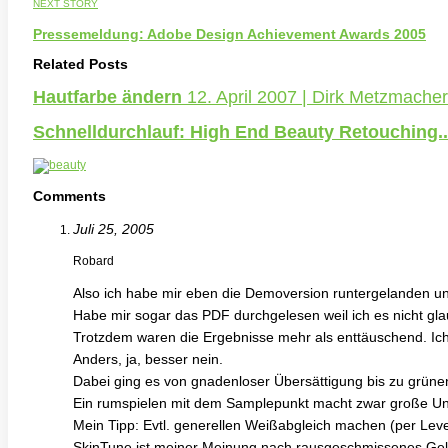
NEXT STORY
Pressemeldung: Adobe Design Achievement Awards 2005
Related Posts
Hautfarbe ändern
12. April 2007 | Dirk Metzmacher
Schnelldurchlauf: High End Beauty Retouching.
Comments
Juli 25, 2005
Robard
Also ich habe mir eben die Demoversion runtergelanden un
Habe mir sogar das PDF durchgelesen weil ich es nicht gla
Trotzdem waren die Ergebnisse mehr als enttäuschend. Ich 
Anders, ja, besser nein.
Dabei ging es von gnadenloser Übersättigung bis zu grüne
Ein rumspielen mit dem Samplepunkt macht zwar große Unt
Mein Tipp: Evtl. generellen Weißabgleich machen (per Level
SkinTune ist meiner Meinung nach rausgeschmissenes Gel