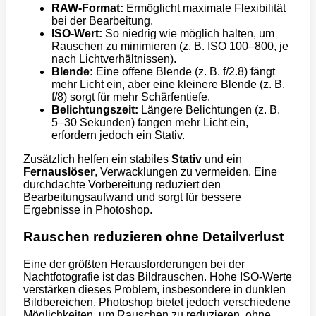
RAW-Format:
Ermöglicht maximale Flexibilität
bei der Bearbeitung.
ISO-Wert:
So niedrig wie möglich halten, um
Rauschen zu minimieren (z. B. ISO 100–800, je
nach Lichtverhältnissen).
Blende:
Eine offene Blende (z. B. f/2.8) fängt
mehr Licht ein, aber eine kleinere Blende (z. B.
f/8) sorgt für mehr Schärfentiefe.
Belichtungszeit:
Längere Belichtungen (z. B.
5–30 Sekunden) fangen mehr Licht ein,
erfordern jedoch ein Stativ.
Zusätzlich helfen ein stabiles
Stativ
und ein
Fernauslöser
, Verwacklungen zu vermeiden. Eine
durchdachte Vorbereitung reduziert den
Bearbeitungsaufwand und sorgt für bessere
Ergebnisse in Photoshop.
Rauschen reduzieren ohne Detailverlust
Eine der größten Herausforderungen bei der
Nachtfotografie ist das Bildrauschen. Hohe ISO-Werte
verstärken dieses Problem, insbesondere in dunklen
Bildbereichen. Photoshop bietet jedoch verschiedene
Möglichkeiten, um Rauschen zu reduzieren, ohne