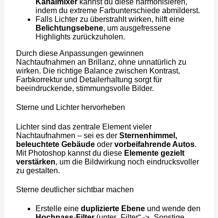
Kanalmixer
kannst du diese harmonisieren,
indem du extreme Farbunterschiede abmilderst.
Falls Lichter zu überstrahlt wirken, hilft eine
Belichtungsebene
, um ausgefressene
Highlights zurückzuholen.
Durch diese Anpassungen gewinnen
Nachtaufnahmen an Brillanz, ohne unnatürlich zu
wirken. Die richtige Balance zwischen Kontrast,
Farbkorrektur und Detailerhaltung sorgt für
beeindruckende, stimmungsvolle Bilder.
Sterne und Lichter hervorheben
Lichter sind das zentrale Element vieler
Nachtaufnahmen – sei es der
Sternenhimmel,
beleuchtete Gebäude
oder
vorbeifahrende Autos
.
Mit Photoshop kannst du diese
Elemente gezielt
verstärken
, um die Bildwirkung noch eindrucksvoller
zu gestalten.
Sterne deutlicher sichtbar machen
Erstelle eine
duplizierte Ebene
und wende den
Hochpass-Filter
(unter „Filter“ -> „Sonstige