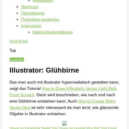
Webdesign
Shortcuts
Übersetzung
Photoshop kostenlos
Impressum
Datenschutzerklärung
Scroll to top
Top
Illustrator
Illustrator: Glühbirne
Das man auch mit Illustrator hyperrealistisch gestalten kann,
zeigt das Tutorial
How to Draw A Realistic Vector Light Bulb
From Scratch
. Darin wird beschrieben, wie nach und nach
eine Glühbirne entstehen kann. Auch
How to Create Shiny,
Vector Dice
ist sehr interessant da man lernt, wie glänzende
Objekte in Illustrator entstehen.
Share on Facebook
Tweet This
Share on Google Plus
Pin This
Email