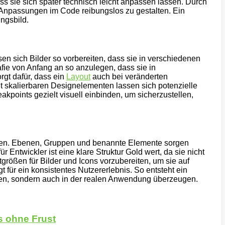
s sie sich später technisch leicht anpassen lassen. Durch
re Anpassungen im Code reibungslos zu gestalten. Ein
ungsbild.
n sich Bilder so vorbereiten, dass sie in verschiedenen
afie von Anfang an so anzulegen, dass sie in
rgt dafür, dass ein
Layout
auch bei veränderten
t skalierbaren Designelementen lassen sich potenzielle
kpoints gezielt visuell einbinden, um sicherzustellen,
isieren. Ebenen, Gruppen und benannte Elemente sorgen
 Entwickler ist eine klare Struktur Gold wert, da sie nicht
größen für Bilder und Icons vorzubereiten, um sie auf
 für ein konsistentes Nutzererlebnis. So entsteht ein
en, sondern auch in der realen Anwendung überzeugen.
s ohne Frust