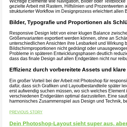
Wichtige Elemente wie Navigation, Bilder oder Textblöcke 
gezielte Arbeit mit Rastern, Hilfslinien und Prozentwerte
strukturierter Workflow im Designprozess erleichtert allen
Bilder, Typografie und Proportionen als Sc
Responsive Design lebt von einer klugen Balance zwischen
Größenvarianten exportiert werden können, ohne an Schärfe 
unterschiedlichen Ansichten ihre Lesbarkeit und Wirkung 
Bildschirmproportionen nicht gedrängt oder unausgewogen 
Probleme in späteren Entwicklungsphasen deutlich reduzier
dass das finale Design auf allen Endgeräten nicht nur reib
Effizienz durch vorbereitete Assets und klare
Ein großer Vorteil bei der Arbeit mit Photoshop für respon
dafür, dass sich Grafiken und Layoutbestandteile später lei
erst aufwendig suchen müssen, wo sich welches Element im 
verschiedenen Endgeräten optimal darzustellen. Eine sauber
harmonisches Zusammenspiel aus Design und Technik, bei
PREVIOUS STORY
Dein Photoshop-Layout sieht super aus, abe