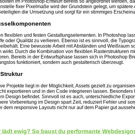
sollten im Photoshop-Entwurf bereits so angeordnet werden, das
n anstelle fixer Pixelmaße wird der Grundstein gelegt, um späte
 Beteiligten die Umsetzung und sorgt für ein stimmiges Erschein
hlüsselkomponenten
 flexiblen und festen Gestaltungselementen. In Photoshop lasse
oder Qualität zu verlieren. Ebenso ist es sinnvoll, die Typogr
beibehält. Eine bewusste Arbeit mit Abständen und Weißraum so
wirkt. Durch die Kombination von flexiblen Rasterstrukturen mi
en. Bereits in der Entwurfsphase lassen sich in Photoshop Brea
ungslos funktioniert, sondern auch gestalterisch überzeugt.
 Struktur
sive Projekte liegt in der Möglichkeit, Assets gezielt zu organ
cht exportieren und in den Code integrieren lassen. Besonders für
Design befindet. Sinnvoll ist es auch, unterschiedliche Export
e Vorbereitung im Design spart Zeit, reduziert Fehler und sorgt
 dem responsive Layouts nicht nur auf dem Papier gut ausseh
r lädt ewig? So baust du performante Webdesign